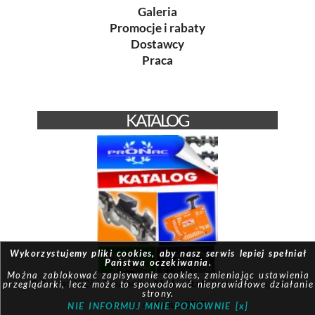
Galeria
Promocje i rabaty
Dostawcy
Praca
KATALOG
Wykorzystujemy pliki cookies, aby nasz serwis lepiej spełniał
Państwa oczekiwania.
Można zablokować zapisywanie cookies, zmieniając ustawienia
© Pronac 2026 | Created by:
Modus-it.pl
| System pracuje w
przeglądarki, lecz może to spowodować nieprawidłowe działanie
strony.
oparciu o
Modus QBIZ
NIE INFORMUJ MNIE PONOWNIE [x]