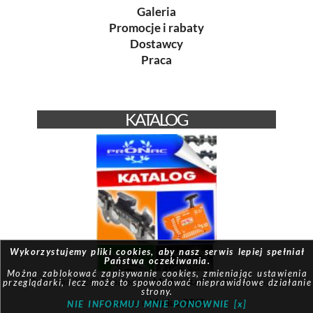
Galeria
Promocje i rabaty
Dostawcy
Praca
KATALOG
Wykorzystujemy pliki cookies, aby nasz serwis lepiej spełniał
Państwa oczekiwania.
Można zablokować zapisywanie cookies, zmieniając ustawienia
© Pronac 2026 | Created by:
Modus-it.pl
| System pracuje w
przeglądarki, lecz może to spowodować nieprawidłowe działanie
strony.
oparciu o
Modus QBIZ
NIE INFORMUJ MNIE PONOWNIE [x]