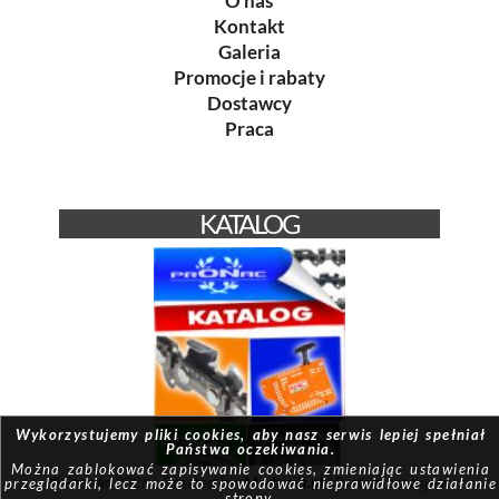
O nas
Kontakt
Galeria
Promocje i rabaty
Dostawcy
Praca
KATALOG
Wykorzystujemy pliki cookies, aby nasz serwis lepiej spełniał
Państwa oczekiwania.
Można zablokować zapisywanie cookies, zmieniając ustawienia
© Pronac 2026 | Created by:
Modus-it.pl
| System pracuje w
przeglądarki, lecz może to spowodować nieprawidłowe działanie
strony.