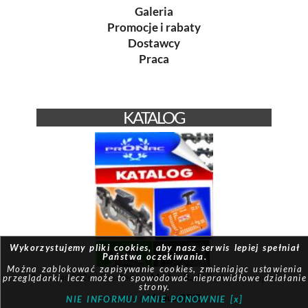
Galeria
Promocje i rabaty
Dostawcy
Praca
KATALOG
Wykorzystujemy pliki cookies, aby nasz serwis lepiej spełniał
Państwa oczekiwania.
Można zablokować zapisywanie cookies, zmieniając ustawienia
© Pronac 2026 | Created by:
Modus-it.pl
| System pracuje w
przeglądarki, lecz może to spowodować nieprawidłowe działanie
strony.
oparciu o
Modus QBIZ
NIE INFORMUJ MNIE PONOWNIE [x]