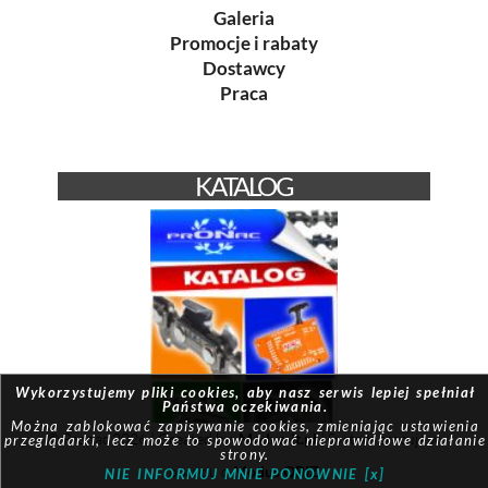
Galeria
Promocje i rabaty
Dostawcy
Praca
KATALOG
Wykorzystujemy pliki cookies, aby nasz serwis lepiej spełniał
Państwa oczekiwania.
Można zablokować zapisywanie cookies, zmieniając ustawienia
© Pronac 2026 | Created by:
Modus-it.pl
| System pracuje w
przeglądarki, lecz może to spowodować nieprawidłowe działanie
strony.
oparciu o
Modus QBIZ
NIE INFORMUJ MNIE PONOWNIE [x]