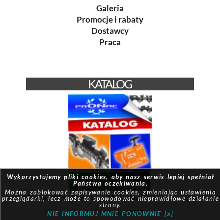
Galeria
Promocje i rabaty
Dostawcy
Praca
KATALOG
Wykorzystujemy pliki cookies, aby nasz serwis lepiej spełniał
Państwa oczekiwania.
Można zablokować zapisywanie cookies, zmieniając ustawienia
© Pronac 2026 | Created by:
Modus-it.pl
| System pracuje w
przeglądarki, lecz może to spowodować nieprawidłowe działanie
strony.
oparciu o
Modus QBIZ
NIE INFORMUJ MNIE PONOWNIE [x]