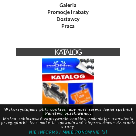
Galeria
Promocje i rabaty
Dostawcy
Praca
KATALOG
Wykorzystujemy pliki cookies, aby nasz serwis lepiej spełniał
Państwa oczekiwania.
Można zablokować zapisywanie cookies, zmieniając ustawienia
© Pronac 2026 | Created by:
Modus-it.pl
| System pracuje w
przeglądarki, lecz może to spowodować nieprawidłowe działanie
strony.
oparciu o
Modus QBIZ
NIE INFORMUJ MNIE PONOWNIE [x]