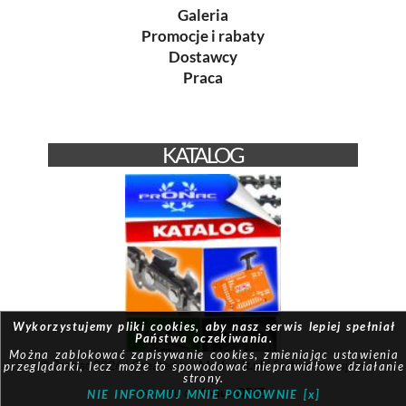
Galeria
Promocje i rabaty
Dostawcy
Praca
KATALOG
Wykorzystujemy pliki cookies, aby nasz serwis lepiej spełniał
Państwa oczekiwania.
Można zablokować zapisywanie cookies, zmieniając ustawienia
© Pronac 2026 | Created by:
Modus-it.pl
| System pracuje w
przeglądarki, lecz może to spowodować nieprawidłowe działanie
strony.
oparciu o
Modus QBIZ
NIE INFORMUJ MNIE PONOWNIE [x]