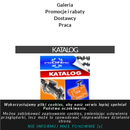
Galeria
Promocje i rabaty
Dostawcy
Praca
KATALOG
Wykorzystujemy pliki cookies, aby nasz serwis lepiej spełniał
Państwa oczekiwania.
Można zablokować zapisywanie cookies, zmieniając ustawienia
© Pronac 2026 | Created by:
Modus-it.pl
| System pracuje w
przeglądarki, lecz może to spowodować nieprawidłowe działanie
strony.
oparciu o
Modus QBIZ
NIE INFORMUJ MNIE PONOWNIE [x]