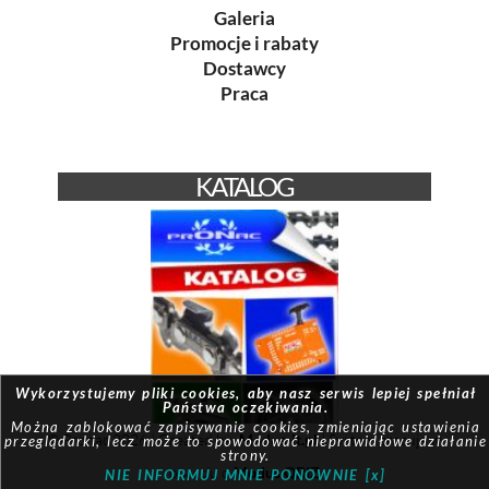
Galeria
Promocje i rabaty
Dostawcy
Praca
KATALOG
Wykorzystujemy pliki cookies, aby nasz serwis lepiej spełniał
Państwa oczekiwania.
Można zablokować zapisywanie cookies, zmieniając ustawienia
© Pronac 2026 | Created by:
Modus-it.pl
| System pracuje w
przeglądarki, lecz może to spowodować nieprawidłowe działanie
strony.
oparciu o
Modus QBIZ
NIE INFORMUJ MNIE PONOWNIE [x]