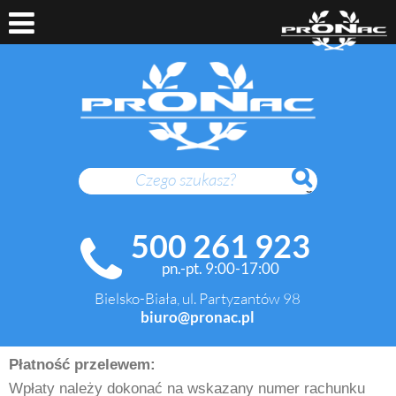
SZUKAJ
500 261 923
pn.-pt. 9:00-17:00
Bielsko-Biała, ul. Partyzantów 98
biuro@pronac.pl
Płatność przelewem:
Wpłaty należy dokonać na wskazany numer rachunku