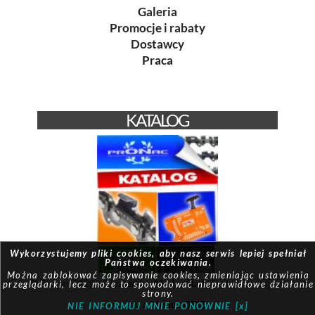
Galeria
Promocje i rabaty
Dostawcy
Praca
KATALOG
Wykorzystujemy pliki cookies, aby nasz serwis lepiej spełniał
Państwa oczekiwania.
Można zablokować zapisywanie cookies, zmieniając ustawienia
© Pronac 2026 | Created by:
Modus-it.pl
| System pracuje w
przeglądarki, lecz może to spowodować nieprawidłowe działanie
strony.
oparciu o
Modus QBIZ
NIE INFORMUJ MNIE PONOWNIE [x]