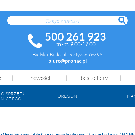
SZUK
500 261 923
pn.-pt. 9:00-17:00
Bielsko-Biała, ul. Partyzantów 98
biuro@pronac.pl
ki
nowości
bestsellery
DO SPRZĘTU
OREGON
NA
NICZEGO
tu Ogrodniczego
/
Piły Łańcuchowe Spalinowe
/
Łańcuchy Tnące
/
EINHE