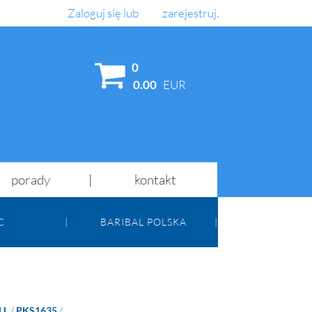
Zaloguj się
lub
zarejestruj
.
AJ
0
0.00
EUR
porady
kontakt
C
BARIBAL POLSKA
LL
/
PKS1635
/