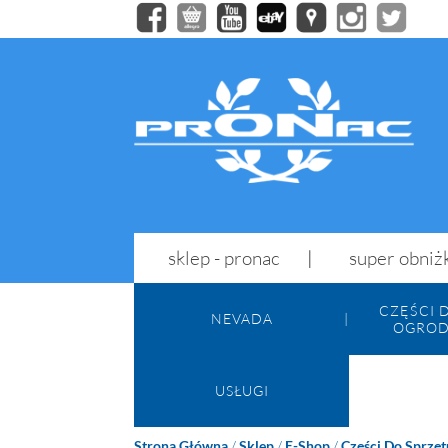
sklep - pronac
super obniż
CZĘŚCI 
NEVADA
OGROD
USŁUGI
Strona Główna
/
Sklep
/
E-Shop
/
Części Do Sprzę