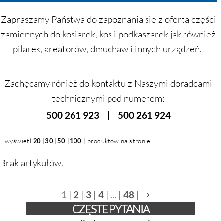
Zapraszamy Państwa do zapoznania sie z ofertą części
zamiennych do kosiarek, kos i podkaszarek jak również
pilarek, areatorów, dmuchaw i innych urządzeń.
Zachęcamy rónież do kontaktu z Naszymi doradcami
technicznymi pod numerem:
500 261 923 | 500 261 924
wyświetl:
20
|
30
|
50
|
100
| produktów na stronie
Brak artykułów.
1
|
2
|
3
|
4
| ... |
48
|
CZĘSTE PYTANIA