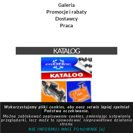
Galeria
Promocje i rabaty
Dostawcy
Praca
KATALOG
Wykorzystujemy pliki cookies, aby nasz serwis lepiej spełniał
Państwa oczekiwania.
Można zablokować zapisywanie cookies, zmieniając ustawienia
© Pronac 2026 | Created by:
Modus-it.pl
| System pracuje w
przeglądarki, lecz może to spowodować nieprawidłowe działanie
strony.
oparciu o
Modus QBIZ
NIE INFORMUJ MNIE PONOWNIE [x]