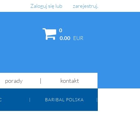
Zaloguj się
lub
zarejestruj
.
AJ
0
0.00
EUR
porady
kontakt
C
BARIBAL POLSKA