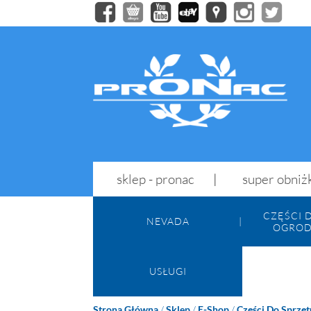
sklep - pronac
super obniż
CZĘŚCI 
NEVADA
OGROD
USŁUGI
Strona Główna
/
Sklep
/
E-Shop
/
Części Do Sprzę