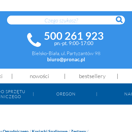
SZUK
500 261 923
pn.-pt. 9:00-17:00
Bielsko-Biała, ul. Partyzantów 98
biuro@pronac.pl
ki
nowości
bestsellery
DO SPRZĘTU
OREGON
NA
NICZEGO
tu Ogrodniczego
/
Kosiarki Spalinowe
/
Zestawy
/