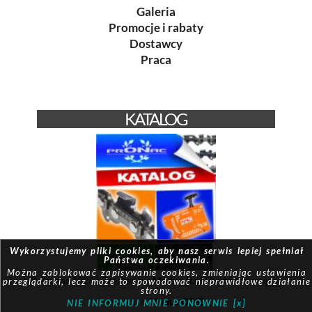
Galeria
Promocje i rabaty
Dostawcy
Praca
KATALOG
Wykorzystujemy pliki cookies, aby nasz serwis lepiej spełniał
Państwa oczekiwania.
Można zablokować zapisywanie cookies, zmieniając ustawienia
© Pronac 2026 | Created by:
Modus-it.pl
| System pracuje w
przeglądarki, lecz może to spowodować nieprawidłowe działanie
strony.
oparciu o
Modus QBIZ
NIE INFORMUJ MNIE PONOWNIE [x]