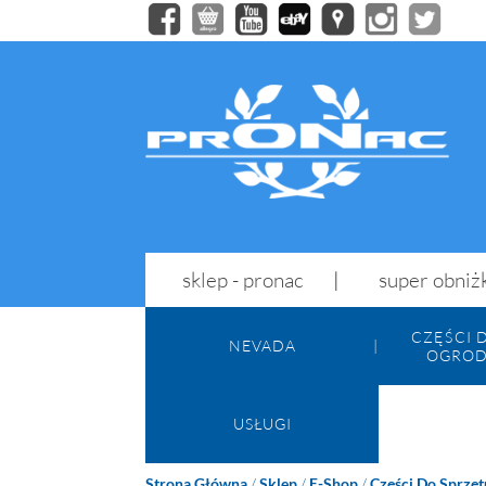
sklep - pronac
super obniż
CZĘŚCI 
NEVADA
OGROD
USŁUGI
Strona Główna
/
Sklep
/
E-Shop
/
Części Do Sprzę