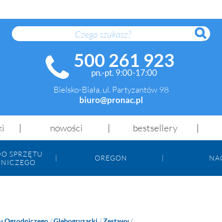
SZUK
500 261 923
pn.-pt. 9:00-17:00
Bielsko-Biała, ul. Partyzantów 98
biuro@pronac.pl
ki
nowości
bestsellery
DO SPRZĘTU
OREGON
NA
NICZEGO
tu Ogrodniczego
/
Glebogryzarki
/
Zestawy
/