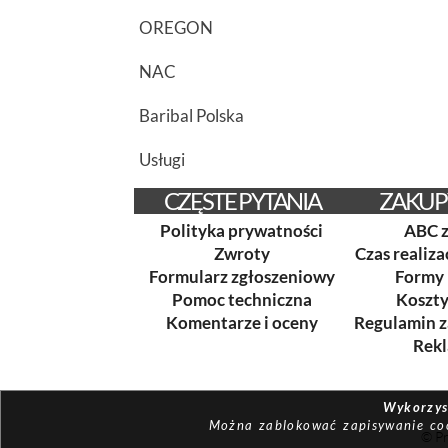
OREGON
NAC
Baribal Polska
Usługi
CZĘSTE PYTANIA
ZAKUP
Polityka prywatności
ABC 
Zwroty
Czas realiz
Formularz zgłoszeniowy
Formy 
Pomoc techniczna
Koszt
Komentarze i oceny
Regulamin 
Rek
Wykorzyst
Można zablokować zapisywanie cook
© Pr