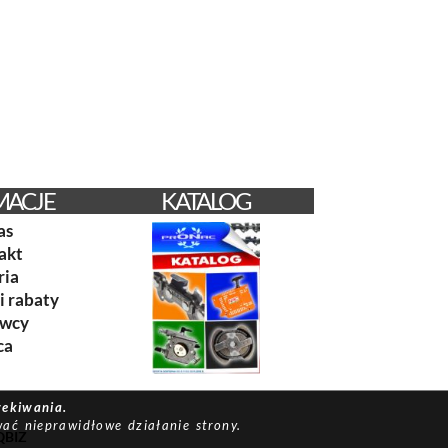
MACJE
KATALOG
as
akt
ria
i rabaty
awcy
ca
zekiwania.
ać nieprawidłowe działanie strony.
QBIZ