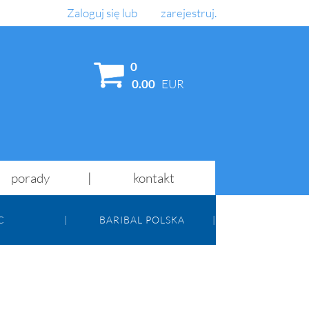
Zaloguj się
lub
zarejestruj
.
AJ
0
0.00
EUR
porady
kontakt
C
BARIBAL POLSKA