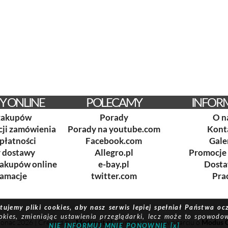
Y ONLINE
POLECAMY
INFOR
zakupów
Porady
O n
acji zamówienia
Porady na youtube.com
Kont
płatności
Facebook.com
Gale
y dostawy
Allegro.pl
Promocje 
zakupów online
e-bay.pl
Dost
lamacje
twitter.com
Pra
ujemy pliki cookies, aby nasz serwis lepiej spełniał Państwa oc
ies, zmieniając ustawienia przeglądarki, lecz może to spowodow
onac 2026 | Created by:
Modus-it.pl
| System pracuje w oparciu o
Modus 
NIE INFORMUJ MNIE PONOWNIE [x]