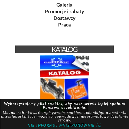
Galeria
Promocje i rabaty
Dostawcy
Praca
KATALOG
Wykorzystujemy pliki cookies, aby nasz serwis lepiej spełniał
Państwa oczekiwania.
Można zablokować zapisywanie cookies, zmieniając ustawienia
© Pronac 2026 | Created by:
Modus-it.pl
| System pracuje w
przeglądarki, lecz może to spowodować nieprawidłowe działanie
strony.
oparciu o
Modus QBIZ
NIE INFORMUJ MNIE PONOWNIE [x]