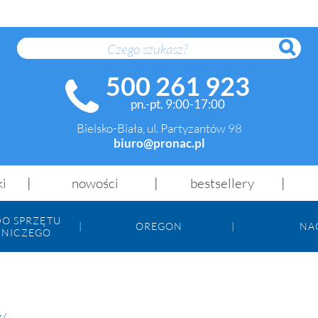
SZUK
500 261 923
pn.-pt. 9:00-17:00
Bielsko-Biała, ul. Partyzantów 98
biuro@pronac.pl
ki
nowości
bestsellery
DO SPRZĘTU
OREGON
NA
NICZEGO
y
/