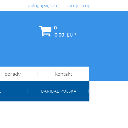
Zaloguj się
lub
zarejestruj
.
AJ
0
0.00
EUR
porady
kontakt
C
BARIBAL POLSKA