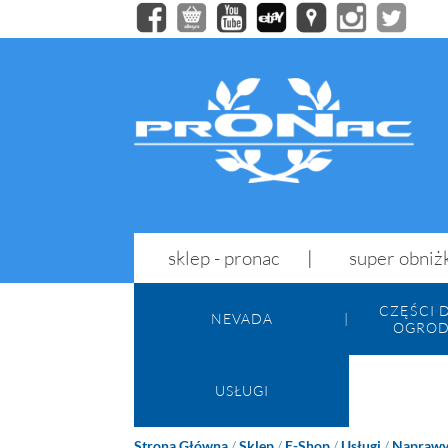
sklep - pronac
super obniż
CZĘŚCI 
NEVADA
OGROD
USŁUGI
Strona Główna
/
Sklep
/
E-Shop
/
Usługi
/
Napraw