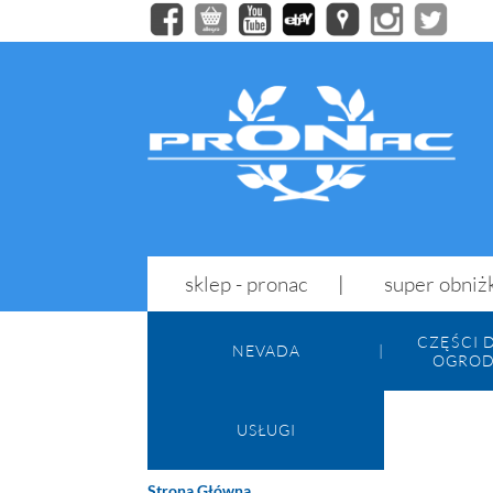
sklep - pronac
super obniż
CZĘŚCI 
NEVADA
OGROD
USŁUGI
Strona Główna