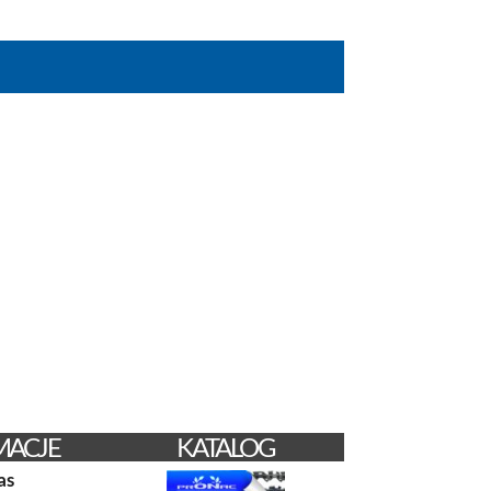
D
MACJE
KATALOG
as