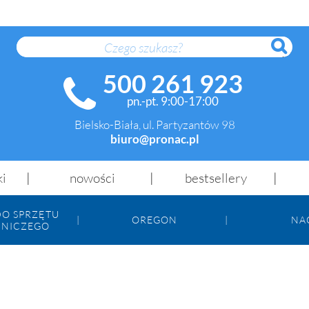
SZUK
500 261 923
pn.-pt. 9:00-17:00
Bielsko-Biała, ul. Partyzantów 98
biuro@pronac.pl
ki
nowości
bestsellery
DO SPRZĘTU
OREGON
NA
NICZEGO