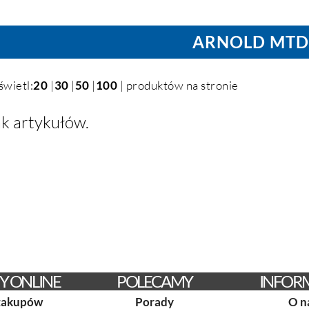
ARNOLD MT
świetl:
20
|
30
|
50
|
100
| produktów na stronie
k artykułów.
Y ONLINE
POLECAMY
INFOR
zakupów
Porady
O n