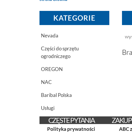
KATEGORIE
Nevada
wy
Części do sprzętu
Bra
ogrodniczego
OREGON
NAC
Baribal Polska
Usługi
CZĘSTE PYTANIA
ZAKUP
Polityka prywatności
ABC 