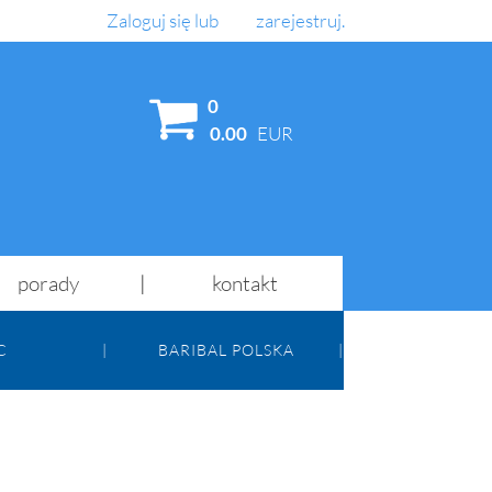
Zaloguj się
lub
zarejestruj
.
AJ
0
0.00
EUR
porady
kontakt
C
BARIBAL POLSKA