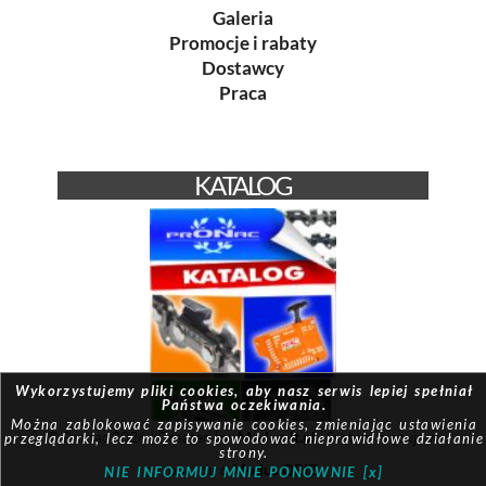
Galeria
Promocje i rabaty
Dostawcy
Praca
KATALOG
Wykorzystujemy pliki cookies, aby nasz serwis lepiej spełniał
Państwa oczekiwania.
Można zablokować zapisywanie cookies, zmieniając ustawienia
© Pronac 2026 | Created by:
Modus-it.pl
| System pracuje w
przeglądarki, lecz może to spowodować nieprawidłowe działanie
strony.
oparciu o
Modus QBIZ
NIE INFORMUJ MNIE PONOWNIE [x]