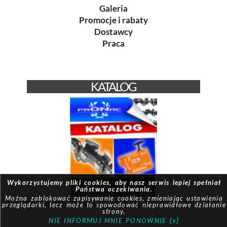
Galeria
Promocje i rabaty
Dostawcy
Praca
KATALOG
Wykorzystujemy pliki cookies, aby nasz serwis lepiej spełniał
Państwa oczekiwania.
Można zablokować zapisywanie cookies, zmieniając ustawienia
© Pronac 2026 | Created by:
Modus-it.pl
| System pracuje w
przeglądarki, lecz może to spowodować nieprawidłowe działanie
strony.
oparciu o
Modus QBIZ
NIE INFORMUJ MNIE PONOWNIE [x]