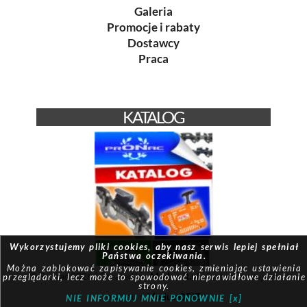
Galeria
Promocje i rabaty
Dostawcy
Praca
KATALOG
Wykorzystujemy pliki cookies, aby nasz serwis lepiej spełniał
Państwa oczekiwania.
Można zablokować zapisywanie cookies, zmieniając ustawienia
© Pronac 2026 | Created by:
Modus-it.pl
| System pracuje w
przeglądarki, lecz może to spowodować nieprawidłowe działanie
strony.
oparciu o
Modus QBIZ
NIE INFORMUJ MNIE PONOWNIE [x]