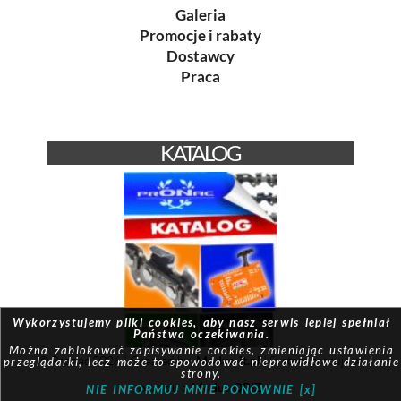
Galeria
Promocje i rabaty
Dostawcy
Praca
KATALOG
Wykorzystujemy pliki cookies, aby nasz serwis lepiej spełniał
Państwa oczekiwania.
Można zablokować zapisywanie cookies, zmieniając ustawienia
© Pronac 2026 | Created by:
Modus-it.pl
| System pracuje w
przeglądarki, lecz może to spowodować nieprawidłowe działanie
strony.
oparciu o
Modus QBIZ
NIE INFORMUJ MNIE PONOWNIE [x]