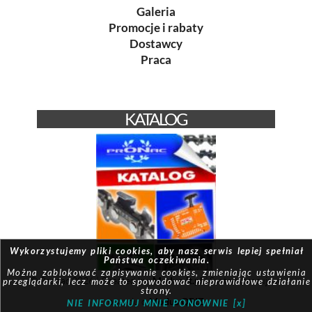
Galeria
Promocje i rabaty
Dostawcy
Praca
KATALOG
Wykorzystujemy pliki cookies, aby nasz serwis lepiej spełniał
Państwa oczekiwania.
Można zablokować zapisywanie cookies, zmieniając ustawienia
© Pronac 2026 | Created by:
Modus-it.pl
| System pracuje w
przeglądarki, lecz może to spowodować nieprawidłowe działanie
strony.
oparciu o
Modus QBIZ
NIE INFORMUJ MNIE PONOWNIE [x]