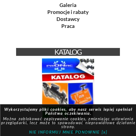
Galeria
Promocje i rabaty
Dostawcy
Praca
KATALOG
Wykorzystujemy pliki cookies, aby nasz serwis lepiej spełniał
Państwa oczekiwania.
Można zablokować zapisywanie cookies, zmieniając ustawienia
© Pronac 2026 | Created by:
Modus-it.pl
| System pracuje w
przeglądarki, lecz może to spowodować nieprawidłowe działanie
strony.
oparciu o
Modus QBIZ
NIE INFORMUJ MNIE PONOWNIE [x]